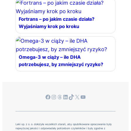
Fortrans – po jakim czasie działa?
Wyjaśniamy krok po kroku
Omega-3 w ciąży – ile DHA
potrzebujesz, by zmniejszyć ryzyko?
Facebook
Instagram
Threads
LinkedIn
TikTok
X
YouTube
Leki sp. z o. o. dołożyła wszelkich starań, aby opublikowane opracowania były
najwyższej jakości i odpowiadały potrzebom czytelników i były zgodne z