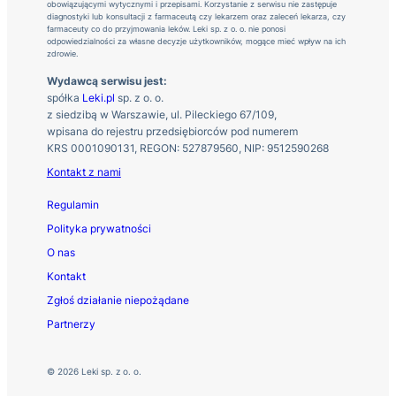
obowiązującymi wytycznymi i przepisami. Korzystanie z serwisu nie zastępuje
diagnostyki lub konsultacji z farmaceutą czy lekarzem oraz zaleceń lekarza, czy
farmaceuty co do przyjmowania leków. Leki sp. z o. o. nie ponosi
odpowiedzialności za własne decyzje użytkowników, mogące mieć wpływ na ich
zdrowie.
Wydawcą serwisu jest:
spółka
Leki.pl
sp. z o. o.
z siedzibą w Warszawie, ul. Pileckiego 67/109,
wpisana do rejestru przedsiębiorców pod numerem
KRS 0001090131, REGON: 527879560, NIP: 9512590268
Kontakt z nami
Regulamin
Polityka prywatności
O nas
Kontakt
Zgłoś działanie niepożądane
Partnerzy
© 2026 Leki sp. z o. o.