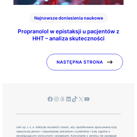
Najnowsze doniesienia naukowe
Propranolol w epistaksji u pacjentów z
HHT – analiza skuteczności
NASTĘPNA STRONA
Facebook
Instagram
Threads
LinkedIn
TikTok
X
YouTube
Leki sp. z o. o. dołożyła wszelkich starań, aby opublikowane opracowania były
najwyższej jakości i odpowiadały potrzebom czytelników i były zgodne z
obowiązującymi wytycznymi i przepisami. Korzystanie z serwisu nie zastępuje