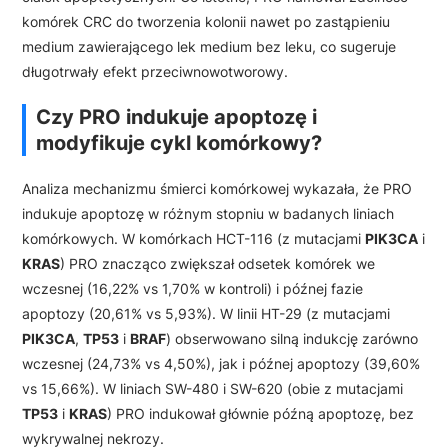
komórek CRC do tworzenia kolonii nawet po zastąpieniu
medium zawierającego lek medium bez leku, co sugeruje
długotrwały efekt przeciwnowotworowy.
Czy PRO indukuje apoptozę i
modyfikuje cykl komórkowy?
Analiza mechanizmu śmierci komórkowej wykazała, że PRO
indukuje apoptozę w różnym stopniu w badanych liniach
komórkowych. W komórkach HCT-116 (z mutacjami
PIK3CA
i
KRAS
) PRO znacząco zwiększał odsetek komórek we
wczesnej (16,22% vs 1,70% w kontroli) i późnej fazie
apoptozy (20,61% vs 5,93%). W linii HT-29 (z mutacjami
PIK3CA
,
TP53
i
BRAF
) obserwowano silną indukcję zarówno
wczesnej (24,73% vs 4,50%), jak i późnej apoptozy (39,60%
vs 15,66%). W liniach SW-480 i SW-620 (obie z mutacjami
TP53
i
KRAS
) PRO indukował głównie późną apoptozę, bez
wykrywalnej nekrozy.