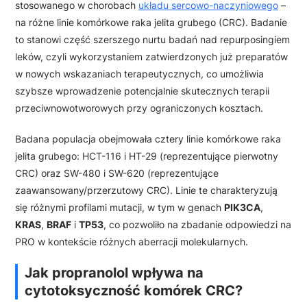
stosowanego w chorobach
układu sercowo-naczyniowego
–
na różne linie komórkowe raka jelita grubego (CRC). Badanie
to stanowi część szerszego nurtu badań nad repurposingiem
leków, czyli wykorzystaniem zatwierdzonych już preparatów
w nowych wskazaniach terapeutycznych, co umożliwia
szybsze wprowadzenie potencjalnie skutecznych terapii
przeciwnowotworowych przy ograniczonych kosztach.
Badana populacja obejmowała cztery linie komórkowe raka
jelita grubego: HCT-116 i HT-29 (reprezentujące pierwotny
CRC) oraz SW-480 i SW-620 (reprezentujące
zaawansowany/przerzutowy CRC). Linie te charakteryzują
się różnymi profilami mutacji, w tym w genach
PIK3CA
,
KRAS
,
BRAF
i
TP53
, co pozwoliło na zbadanie odpowiedzi na
PRO w kontekście różnych aberracji molekularnych.
Jak propranolol wpływa na
cytotoksyczność komórek CRC?