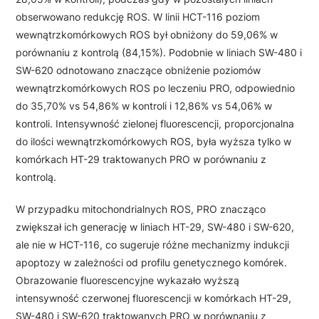
obserwowano redukcję ROS. W linii HCT-116 poziom
wewnątrzkomórkowych ROS był obniżony do 59,06% w
porównaniu z kontrolą (84,15%). Podobnie w liniach SW-480 i
SW-620 odnotowano znaczące obniżenie poziomów
wewnątrzkomórkowych ROS po leczeniu PRO, odpowiednio
do 35,70% vs 54,86% w kontroli i 12,86% vs 54,06% w
kontroli. Intensywność zielonej fluorescencji, proporcjonalna
do ilości wewnątrzkomórkowych ROS, była wyższa tylko w
komórkach HT-29 traktowanych PRO w porównaniu z
kontrolą.
W przypadku mitochondrialnych ROS, PRO znacząco
zwiększał ich generację w liniach HT-29, SW-480 i SW-620,
ale nie w HCT-116, co sugeruje różne mechanizmy indukcji
apoptozy w zależności od profilu genetycznego komórek.
Obrazowanie fluorescencyjne wykazało wyższą
intensywność czerwonej fluorescencji w komórkach HT-29,
SW-480 i SW-620 traktowanych PRO w porównaniu z