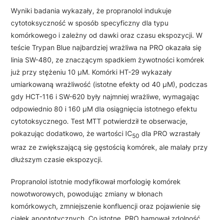
Wyniki badania wykazały, że propranolol indukuje
cytotoksyczność w sposób specyficzny dla typu
komórkowego i zależny od dawki oraz czasu ekspozycji. W
teście Trypan Blue najbardziej wrażliwa na PRO okazała się
linia SW-480, ze znaczącym spadkiem żywotności komórek
już przy stężeniu 10 μM. Komórki HT-29 wykazały
umiarkowaną wrażliwość (istotne efekty od 40 μM), podczas
gdy HCT-116 i SW-620 były najmniej wrażliwe, wymagając
odpowiednio 80 i 160 μM dla osiągnięcia istotnego efektu
cytotoksycznego. Test MTT potwierdził te obserwacje,
pokazując dodatkowo, że wartości IC
dla PRO wzrastały
50
wraz ze zwiększającą się gęstością komórek, ale malały przy
dłuższym czasie ekspozycji.
Propranolol istotnie modyfikował morfologię komórek
nowotworowych, powodując zmiany w błonach
komórkowych, zmniejszenie konfluencji oraz pojawienie się
ciałek apoptotycznych. Co istotne, PRO hamował zdolność