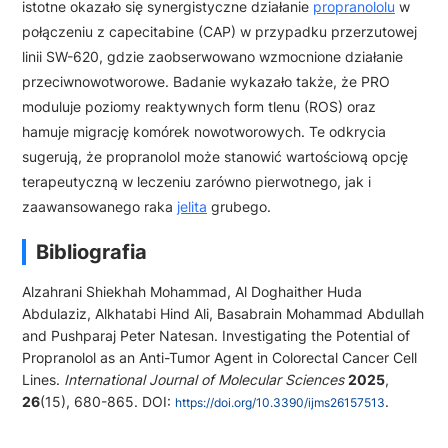
istotne okazało się synergistyczne działanie
propranololu
w
połączeniu z capecitabine (CAP) w przypadku przerzutowej
linii SW-620, gdzie zaobserwowano wzmocnione działanie
przeciwnowotworowe. Badanie wykazało także, że PRO
moduluje poziomy reaktywnych form tlenu (ROS) oraz
hamuje migrację komórek nowotworowych. Te odkrycia
sugerują, że propranolol może stanowić wartościową opcję
terapeutyczną w leczeniu zarówno pierwotnego, jak i
zaawansowanego raka
jelita
grubego.
Bibliografia
Alzahrani Shiekhah Mohammad, Al Doghaither Huda
Abdulaziz, Alkhatabi Hind Ali, Basabrain Mohammad Abdullah
and Pushparaj Peter Natesan. Investigating the Potential of
Propranolol as an Anti-Tumor Agent in Colorectal Cancer Cell
Lines.
International Journal of Molecular Sciences
2025
,
26
(15), 680-865. DOI:
.
https://doi.org/10.3390/ijms26157513