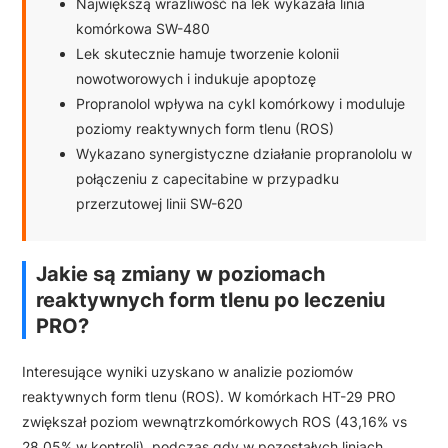
Największą wrażliwość na lek wykazała linia
komórkowa SW-480
Lek skutecznie hamuje tworzenie kolonii
nowotworowych i indukuje apoptozę
Propranolol wpływa na cykl komórkowy i moduluje
poziomy reaktywnych form tlenu (ROS)
Wykazano synergistyczne działanie propranololu w
połączeniu z capecitabine w przypadku
przerzutowej linii SW-620
Jakie są zmiany w poziomach
reaktywnych form tlenu po leczeniu
PRO?
Interesujące wyniki uzyskano w analizie poziomów
reaktywnych form tlenu (ROS). W komórkach HT-29 PRO
zwiększał poziom wewnątrzkomórkowych ROS (43,16% vs
28,05% w kontroli), podczas gdy w pozostałych liniach