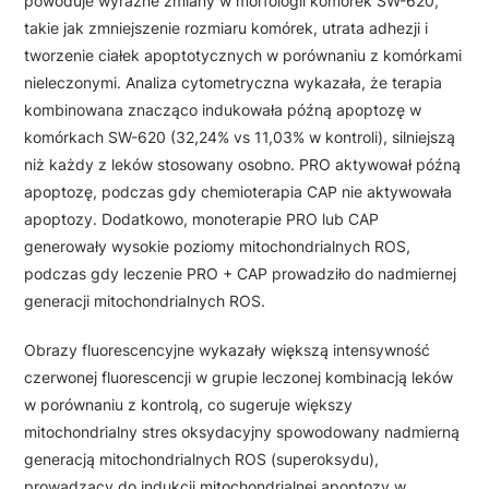
powoduje wyraźne zmiany w morfologii komórek SW-620,
takie jak zmniejszenie rozmiaru komórek, utrata adhezji i
tworzenie ciałek apoptotycznych w porównaniu z komórkami
nieleczonymi. Analiza cytometryczna wykazała, że terapia
kombinowana znacząco indukowała późną apoptozę w
komórkach SW-620 (32,24% vs 11,03% w kontroli), silniejszą
niż każdy z leków stosowany osobno. PRO aktywował późną
apoptozę, podczas gdy chemioterapia CAP nie aktywowała
apoptozy. Dodatkowo, monoterapie PRO lub CAP
generowały wysokie poziomy mitochondrialnych ROS,
podczas gdy leczenie PRO + CAP prowadziło do nadmiernej
generacji mitochondrialnych ROS.
Obrazy fluorescencyjne wykazały większą intensywność
czerwonej fluorescencji w grupie leczonej kombinacją leków
w porównaniu z kontrolą, co sugeruje większy
mitochondrialny stres oksydacyjny spowodowany nadmierną
generacją mitochondrialnych ROS (superoksydu),
prowadzący do indukcji mitochondrialnej apoptozy w