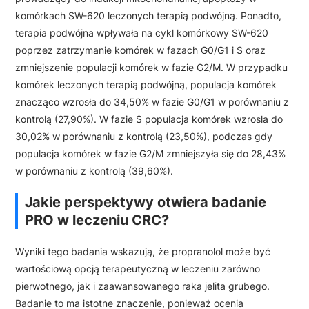
komórkach SW-620 leczonych terapią podwójną. Ponadto,
terapia podwójna wpływała na cykl komórkowy SW-620
poprzez zatrzymanie komórek w fazach G0/G1 i S oraz
zmniejszenie populacji komórek w fazie G2/M. W przypadku
komórek leczonych terapią podwójną, populacja komórek
znacząco wzrosła do 34,50% w fazie G0/G1 w porównaniu z
kontrolą (27,90%). W fazie S populacja komórek wzrosła do
30,02% w porównaniu z kontrolą (23,50%), podczas gdy
populacja komórek w fazie G2/M zmniejszyła się do 28,43%
w porównaniu z kontrolą (39,60%).
Jakie perspektywy otwiera badanie
PRO w leczeniu CRC?
Wyniki tego badania wskazują, że propranolol może być
wartościową opcją terapeutyczną w leczeniu zarówno
pierwotnego, jak i zaawansowanego raka jelita grubego.
Badanie to ma istotne znaczenie, ponieważ ocenia