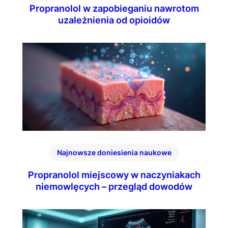
Propranolol w zapobieganiu nawrotom
uzależnienia od opioidów
Najnowsze doniesienia naukowe
Propranolol miejscowy w naczyniakach
niemowlęcych – przegląd dowodów