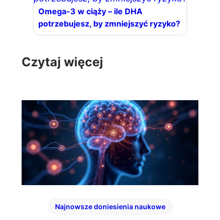
Omega-3 w ciąży – ile DHA
potrzebujesz, by zmniejszyć ryzyko?
Czytaj więcej
Najnowsze doniesienia naukowe