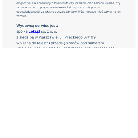
diagnostyki lub konsultacji z farmaceutą czy lekarzem oraz zaleceń lekarza, czy
farmaceuty co do przyjmowania leków. Leki sp. z o. o. nie ponosi
odpowiedzialności za własne decyzje użytkowników, mogące mieć wpływ na ich
zdrowie.
Wydawcą serwisu jest:
spółka
Leki.pl
sp. z o. o.
z siedzibą w Warszawie, ul. Pileckiego 67/109,
wpisana do rejestru przedsiębiorców pod numerem
KRS 0001090131, REGON: 527879560, NIP: 9512590268
Kontakt z nami
Regulamin
Polityka prywatności
O nas
Kontakt
Zgłoś działanie niepożądane
Partnerzy
© 2026 Leki sp. z o. o.