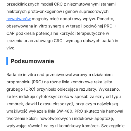
przedklinicznych modeli CRC z niezmutowanymi stanami
niektórych proto-onkogenów i genów supresorowych
nowotworów
mogłoby mieć dodatkowy wpływ. Ponadto,
obserwowana in vitro synergia w terapii podwójnej PRO +
CAP podkreśla potencjalne korzyści terapeutyczne w
leczeniu przerzutowego CRC i wymaga dalszych badań in
vivo.
Podsumowanie
Badanie in vitro nad przeciwnowotworowym działaniem
propranololu (PRO) na różne linie komórkowe raka jelita
grubego (CRC) przyniosło obiecujące rezultaty. Wykazano,
że lek indukuje cytotoksyczność w sposób zależny od typu
komórek, dawki i czasu ekspozycji, przy czym największą
wrażliwość wykazała linia SW-480. PRO skutecznie hamował
tworzenie kolonii nowotworowych i indukował apoptozę,
wpływając również na cykl komórkowy komórek. Szczególnie